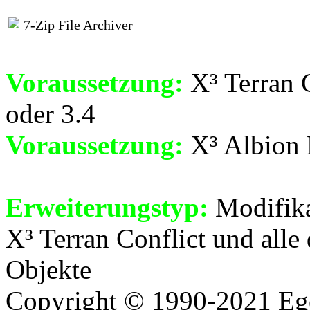
7-Zip File Archiver
Voraussetzung:
X³ Terran C
oder 3.4
Voraussetzung:
X³ Albion P
Erweiterungstyp:
Modifika
X³ Terran Conflict und all
Objekte
Copyright © 1990-2021 Ego