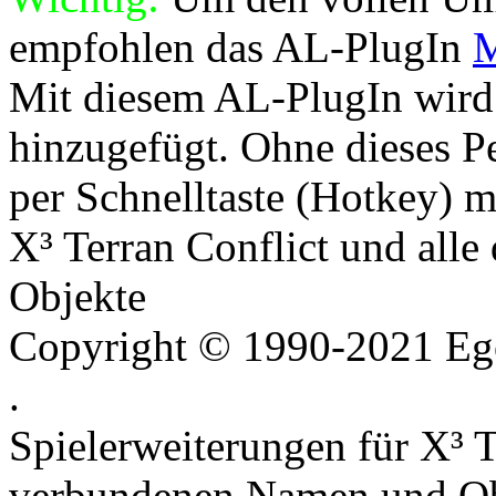
empfohlen das AL-PlugIn
M
Mit diesem AL-PlugIn wird 
hinzugefügt. Ohne dieses Pe
per Schnelltaste (Hotkey) m
X³ Terran Conflict und all
Objekte
Copyright © 1990-2021 Ego
.
Spielerweiterungen für X³ T
verbundenen Namen und Ob