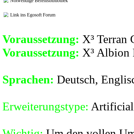
Notwendige Befehlsbibliothek
Link ins Egosoft Forum
Voraussetzung:
X³ Terran C
Voraussetzung:
X³ Albion 
Sprachen:
Deutsch, Englis
Erweiterungstype:
Artificia
Wichtig:
Um den vollen Umf