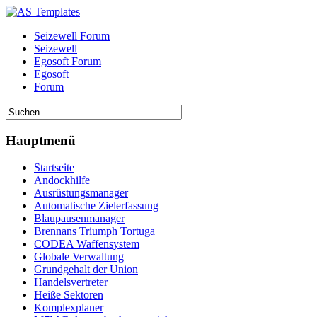
Seizewell Forum
Seizewell
Egosoft Forum
Egosoft
Forum
Hauptmenü
Startseite
Andockhilfe
Ausrüstungsmanager
Automatische Zielerfassung
Blaupausenmanager
Brennans Triumph Tortuga
CODEA Waffensystem
Globale Verwaltung
Grundgehalt der Union
Handelsvertreter
Heiße Sektoren
Komplexplaner