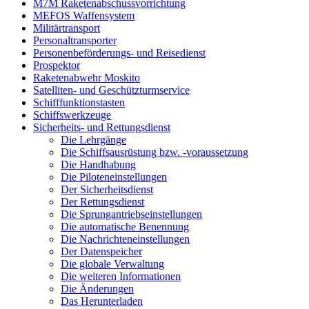
M7M Raketenabschussvorrichtung
MEFOS Waffensystem
Militärtransport
Personaltransporter
Personenbeförderungs- und Reisedienst
Prospektor
Raketenabwehr Moskito
Satelliten- und Geschützturmservice
Schifffunktionstasten
Schiffswerkzeuge
Sicherheits- und Rettungsdienst
Die Lehrgänge
Die Schiffsausrüstung bzw. -voraussetzung
Die Handhabung
Die Piloteneinstellungen
Der Sicherheitsdienst
Der Rettungsdienst
Die Sprungantriebseinstellungen
Die automatische Benennung
Die Nachrichteneinstellungen
Der Datenspeicher
Die globale Verwaltung
Die weiteren Informationen
Die Änderungen
Das Herunterladen