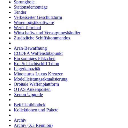
Sprungboje
Stationsdemontage
Tender
Verbesserter Geschützturm
Warenlogistiksoftware
Werft Terminal
Wirtschafts- und Versorgungshändler
Zusätzliche Schiffskommandos
Aran-Bewaffnung
CODEA Waffenstützpunkt
Ein sonniges Plätzchen
Kol Schlachtschiff Triton
Lagerkapazität
Minotaurus Luxus Kreuzer
Modellleistungsaktualisierung
Orbitale Waffenplattform
OTAS Außenposten
Xenon Upgrade
Befehlsbibliothek
Kollektionen und Pakete
Archiv
Archiv (X3 Reunion)