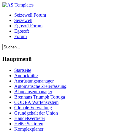
Seizewell Forum
Seizewell
Egosoft Forum
Egosoft
Forum
Hauptmenü
Startseite
Andockhilfe
Ausrüstungsmanager
Automatische Zielerfassung
Blaupausenmanager
Brennans Triumph Tortuga
CODEA Waffensystem
Globale Verwaltung
Grundgehalt der Union
Handelsvertreter
Heiße Sektoren
Komplexplaner