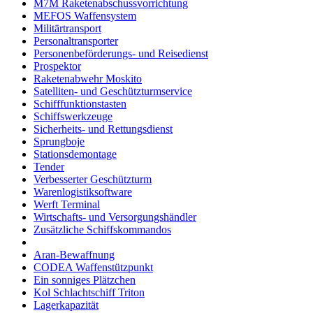
M7M Raketenabschussvorrichtung
MEFOS Waffensystem
Militärtransport
Personaltransporter
Personenbeförderungs- und Reisedienst
Prospektor
Raketenabwehr Moskito
Satelliten- und Geschützturmservice
Schifffunktionstasten
Schiffswerkzeuge
Sicherheits- und Rettungsdienst
Sprungboje
Stationsdemontage
Tender
Verbesserter Geschützturm
Warenlogistiksoftware
Werft Terminal
Wirtschafts- und Versorgungshändler
Zusätzliche Schiffskommandos
Aran-Bewaffnung
CODEA Waffenstützpunkt
Ein sonniges Plätzchen
Kol Schlachtschiff Triton
Lagerkapazität