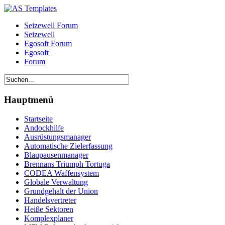
Seizewell Forum
Seizewell
Egosoft Forum
Egosoft
Forum
Hauptmenü
Startseite
Andockhilfe
Ausrüstungsmanager
Automatische Zielerfassung
Blaupausenmanager
Brennans Triumph Tortuga
CODEA Waffensystem
Globale Verwaltung
Grundgehalt der Union
Handelsvertreter
Heiße Sektoren
Komplexplaner