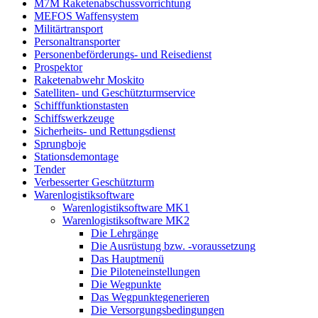
M7M Raketenabschussvorrichtung
MEFOS Waffensystem
Militärtransport
Personaltransporter
Personenbeförderungs- und Reisedienst
Prospektor
Raketenabwehr Moskito
Satelliten- und Geschützturmservice
Schifffunktionstasten
Schiffswerkzeuge
Sicherheits- und Rettungsdienst
Sprungboje
Stationsdemontage
Tender
Verbesserter Geschützturm
Warenlogistiksoftware
Warenlogistiksoftware MK1
Warenlogistiksoftware MK2
Die Lehrgänge
Die Ausrüstung bzw. -voraussetzung
Das Hauptmenü
Die Piloteneinstellungen
Die Wegpunkte
Das Wegpunktegenerieren
Die Versorgungsbedingungen